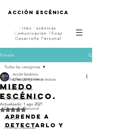
acción escénica
A
rtes
E
scénicas
C
omunicación
E
ficaz
D
esarrollo
P
ersonal
Entrada
Todas las categorías
Acción Escénica
Todas las categorías
22 feb 2019
1 min de lectura
Miedo
Artes Escénicas
escénico.
Comunicación Eficaz
Actualizado:
1 ago 2021
Desarrollo Personal
Obtuvo NaN de 5 estrellas.
Aprende a 
Podcast
detectarlo y 
Críticas y reseñas