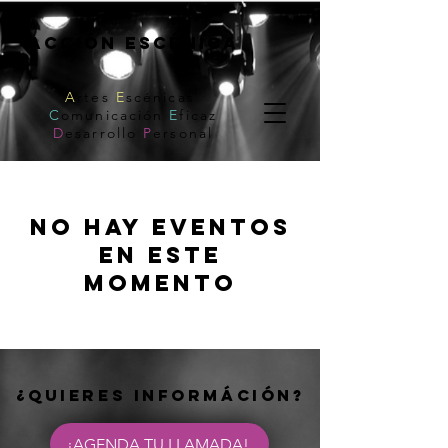
acción escénica
A
rtes
E
scénicas
C
omunicación
E
ficaz
D
esarrollo
P
ersonal
No hay eventos
en este
momento
¿Quieres infOrmáción?
¡AGENDA TU LLAMADA!