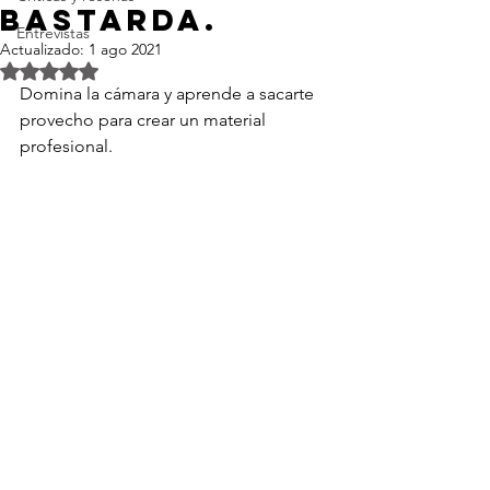
Bastarda.
Entrevistas
Actualizado:
1 ago 2021
Obtuvo NaN de 5 estrellas.
Domina la cámara y aprende a sacarte 
provecho para crear un material 
profesional.