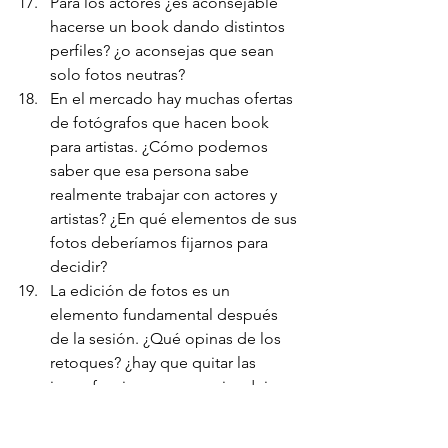
Para los actores ¿es aconsejable 
hacerse un book dando distintos 
perfiles? ¿o aconsejas que sean 
solo fotos neutras?
En el mercado hay muchas ofertas 
de fotógrafos que hacen book 
para artistas. ¿Cómo podemos 
saber que esa persona sabe 
realmente trabajar con actores y 
artistas? ¿En qué elementos de sus 
fotos deberíamos fijarnos para 
decidir?
La edición de fotos es un 
elemento fundamental después 
de la sesión. ¿Qué opinas de los 
retoques? ¿hay que quitar las 
imperfecciones o es mejor dejar 
las fotos lo más natural posible?
¿Qué opinas sobre los book de 