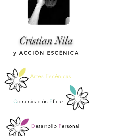
Cristian Nila
y ACCIÓN ESCÉNICA
A
rtes
E
scénicas
C
omunicación
E
ficaz
D
esarrollo
P
ersonal