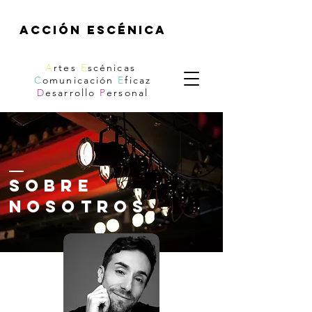
acción escénica
A
rtes
E
scénicas
C
omunicación
E
ficaz
D
esarrollo
P
ersonal
SOBRE
NOSOTROS