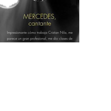
MERCEDES,
cantante
Impresionante cómo trabaja Cristian Nila, me
parece un gran profesional, me dio clases de
interpretación que nunca olvidaré y sus
consejos siempre irán conmigo!! 100 %
recomendable.