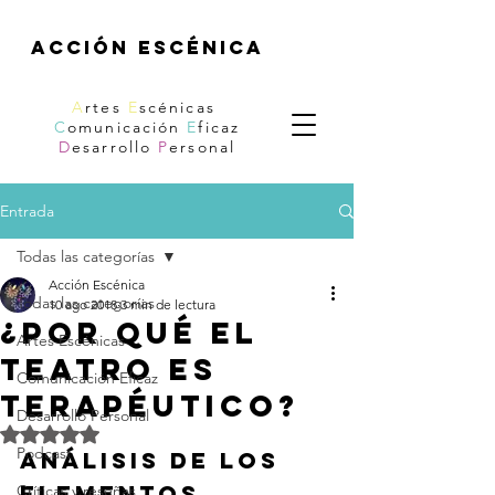
acción escénica
A
rtes
E
scénicas
C
omunicación
E
ficaz
D
esarrollo
P
ersonal
Entrada
Todas las categorías
Acción Escénica
Todas las categorías
10 ago 2018
3 min de lectura
¿Por qué el
Artes Escénicas
teatro es
Comunicación Eficaz
terapéutico?
Desarrollo Personal
Obtuvo NaN de 5 estrellas.
Podcast
Análisis de los 
elementos 
Críticas y reseñas