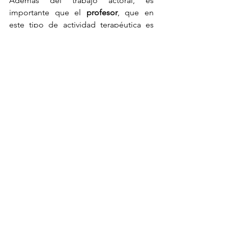
Además del trabajo actoral, es 
importante que el 
profesor
, que en 
este tipo de actividad terapéutica es 
más un 
guía
, sepa exactamente ver en 
cada uno sus bloqueos y necesidades, 
sabiendo cómo canalizar todo eso 
arriba del escenario; solo de esta 
manera el trabajo puede ser realmente 
efectivo. Por eso mismo es importante 
que el profesor sea 
sensible, muy 
observador y tenga mucha empatía con 
los alumnos.
 Una tarea muy delicada 
pero que a la vez puede dar muchas 
satisfacciones.
Si sientes que hay algo que te bloquea, 
que simplemente la rutina del día a día 
te ahoga, o que los miedos te están 
pasando factura en tu vida, atrévete a 